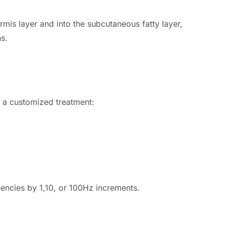
rmis layer and into the subcutaneous fatty layer
,
ns
.
 a customized treatment
:
uencies by
1,10,
or 100Hz increments
.