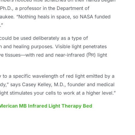
Ph.D.
,
a professor in the Department of
waukee
.
“Nothing heals in space
,
so NASA funded
.”
 could be used deliberately as a type of
lth and healing purposes
.
Visible light penetrates
e tissues—with red and near-infrared
(निर)
light
to a specific wavelength of red light emitted by a
ody
,
” says Casey Kelley
,
M.D.
,
founder and medical
light stimulates your cells to work at a higher level.”
Merican MB Infrared Light Therapy Bed