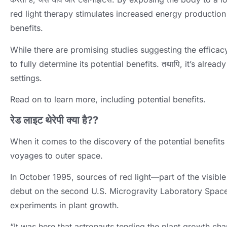
red light therapy stimulates increased energy production 
benefits
.
While there are promising studies suggesting the efficacy
to fully determine its potential benefits
. तथापि,
it’s alread
settings
.
Read on to learn more
,
including potential benefits
.
रेड लाइट थेरेपी क्या है??
When it comes to the discovery of the potential benefits 
voyages to outer space
.
In October
1995,
sources of red light—part of the visibl
debut on the second U.S
.
Microgravity Laboratory Space
experiments in plant growth
.
“It was here that astronauts tending the plant growth ch