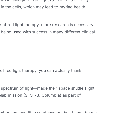
in the cells
,
which may lead to myriad health
 of red light therapy
,
more research is necessary
y being used with success in many different clinical
of red light therapy
,
you can actually thank
e spectrum of light—made their space shuttle flight
lab mission
(
STS-73
,
Columbia
)
as part of
ambers noticed little scratches on their hands began