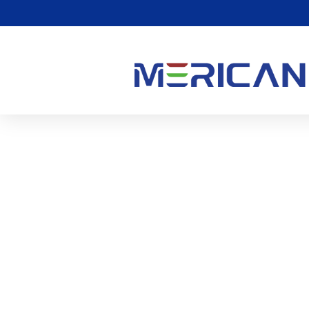
लाल प्रकाश चिकित्सा: लाभ औ
थेरेपी बेड का उपयोग
0