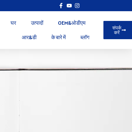
घर
उत्पादों
OEM&ओडीएम
संपर्क
करें
आर&डी
के बारे में
ब्लॉग