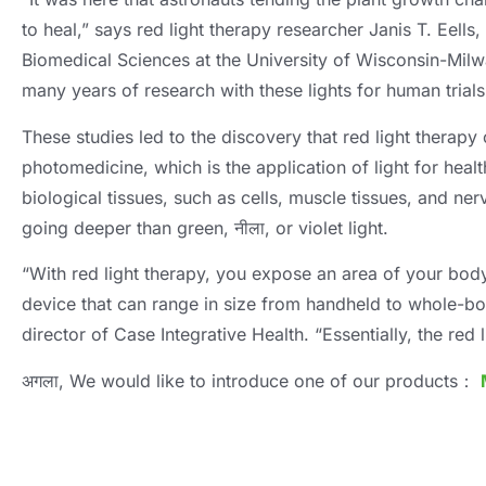
to heal
,
” says red light therapy researcher Janis T
.
Eells
,
Biomedical Sciences at the University of Wisconsin-Mil
many years of research with these lights for human trials
These studies led to the discovery that red light therapy
photomedicine
,
which is the application of light for hea
biological tissues
,
such as cells
,
muscle tissues
,
and nerv
going deeper than green
, नीला,
or violet light
.
“With red light therapy
,
you expose an area of your body 
device that can range in size from handheld to whole-b
director of Case Integrative Health
.
“Essentially
,
the red 
अगला,
We would like to introduce one of our products
：