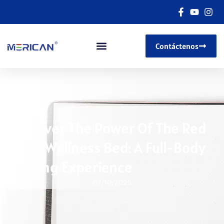
Contáctenos
Discover The Power Of The Red
Light Wellness Bed
:
A Full-Body
Healing Experience
07/10/2025