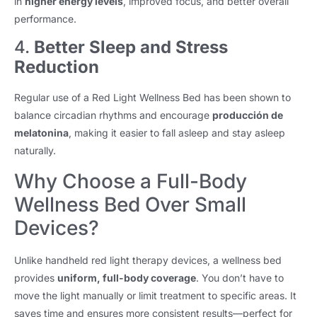
in
higher energy levels
,
improved focus
,
and better overall
performance
.
4.
Better Sleep and Stress
Reduction
Regular use of a Red Light Wellness Bed has been shown to
balance circadian rhythms and encourage
producción de
melatonina
,
making it easier to fall asleep and stay asleep
naturally
.
Why Choose a Full-Body
Wellness Bed Over Small
Devices
?
Unlike handheld red light therapy devices
,
a wellness bed
provides
uniform
,
full-body coverage
.
You don’t have to
move the light manually or limit treatment to specific areas
.
It
saves time and ensures more consistent results—perfect for