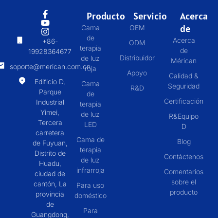
Producto
Servicio
Acerca
de
Cama
OEM
de
Acerca
+86-
ODM
terapia
de
19928364677
Distribuidor
de luz
Mérican
soporte@merican.com.cn
roja
Apoyo
Calidad &
Edificio D,
Cama
Seguridad
R&D
Parque
de
Certificación
Industrial
terapia
Yimei,
de luz
R&Equipo
Tercera
LED
D
carretera
Cama de
Blog
de Fuyuan,
terapia
Distrito de
Contáctenos
de luz
Huadu,
infrarroja
Comentarios
ciudad de
sobre el
cantón, La
Para uso
producto
provincia
doméstico
de
Para
Guangdong,