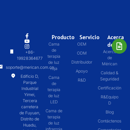
Producto
Servicio
Acerca
de
Cama
OEM
de
Acerca
+86-
ODM
terapia
de
19928364677
Distribuidor
de luz
Mérican
soporte@merican.com.cn
roja
Apoyo
Calidad &
Edificio D,
Cama
Seguridad
R&D
Parque
de
Certificación
Industrial
terapia
Yimei,
de luz
R&Equipo
Tercera
LED
D
carretera
Cama de
Blog
de Fuyuan,
terapia
Distrito de
Contáctenos
de luz
Huadu,
infrarroja
Comentarios