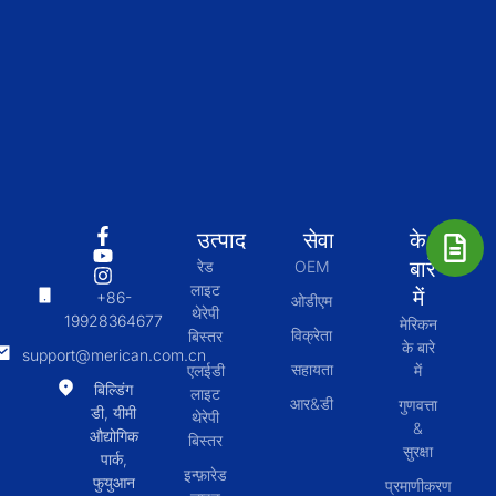
उत्पाद
सेवा
के
बारे
रेड
OEM
लाइट
में
+86-
ओडीएम
थेरेपी
19928364677
मेरिकन
विक्रेता
बिस्तर
के बारे
support@merican.com.cn
सहायता
एलईडी
में
बिल्डिंग
लाइट
आर&डी
गुणवत्ता
डी, यीमी
थेरेपी
&
औद्योगिक
बिस्तर
सुरक्षा
पार्क,
इन्फ़ारेड
फुयुआन
प्रमाणीकरण