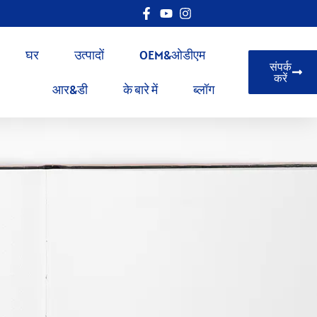
घर
उत्पादों
OEM&ओडीएम
संपर्क
करें
आर&डी
के बारे में
ब्लॉग