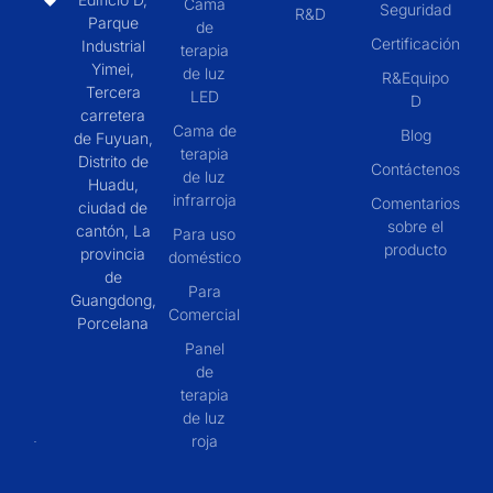
Cama
Seguridad
R&D
Parque
de
Certificación
Industrial
terapia
Yimei,
de luz
R&Equipo
Tercera
LED
D
carretera
Cama de
Blog
de Fuyuan,
terapia
Distrito de
Contáctenos
de luz
Huadu,
infrarroja
Comentarios
ciudad de
sobre el
cantón, La
Para uso
producto
provincia
doméstico
de
Para
Guangdong,
Comercial
Porcelana
Panel
de
terapia
de luz
roja