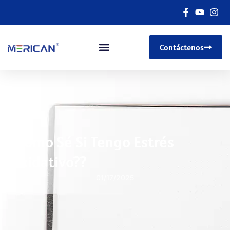
Contáctenos
¿Cómo Sé Si Tengo Estrés
Oxidativo??
01/17/2025