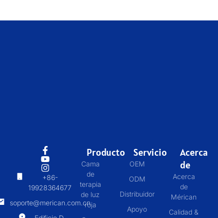
Producto
Servicio
Acerca
de
Cama
OEM
de
Acerca
+86-
ODM
terapia
de
19928364677
Distribuidor
de luz
Mérican
soporte@merican.com.cn
roja
Apoyo
Calidad &
Edificio D,