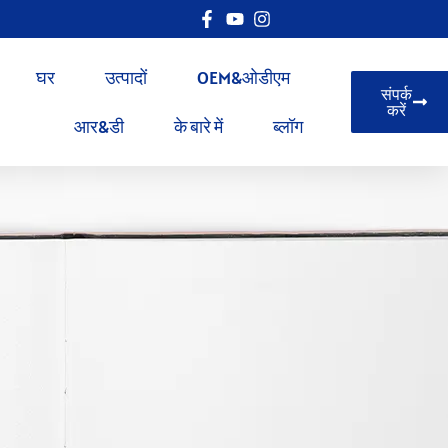
घर
उत्पादों
OEM&ओडीएम
संपर्क
करें
आर&डी
के बारे में
ब्लॉग