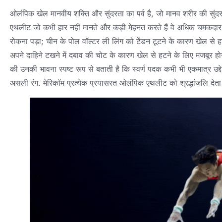
ओलंपिक खेल मानवीय शक्ति और सुंदरता का पर्व है, जो मानव शरीर की सुंद
एथलीट जो कभी हार नहीं मानते और कड़ी मेहनत करते हैं वे अधिक चमकदार होते
रोकना पड़ा; चीन के पोल वॉल्टर ली लिंग को टेंडन टूटने के कारण खेल से हट
अपने दाहिने टखने में दबाव की चोट के कारण खेल से हटने के लिए मजबूर 
की उनकी भावना स्पष्ट रूप से बताती है कि स्वर्ण पदक कभी भी एकमात्र उद्
असली रंग. मेरिकॉम प्रत्येक प्रयासरत ओलंपिक एथलीट को श्रद्धांजलि देता 