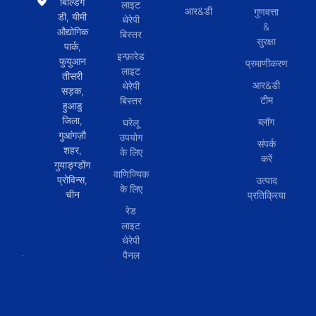
बिल्डिंग
लाइट
आर&डी
गुणवत्ता
डी, यीमी
थेरेपी
&
औद्योगिक
बिस्तर
सुरक्षा
पार्क,
इन्फ़ारेड
फुयुआन
प्रमाणीकरण
लाइट
तीसरी
आर&डी
थेरेपी
सड़क,
टीम
बिस्तर
हुआडु
जिला,
ब्लॉग
घरेलू
गुआंगज़ौ
उपयोग
संपर्क
शहर,
के लिए
करें
गुयाङ्ग्डोंग
वाणिज्यिक
प्रोविन्स,
उत्पाद
के लिए
चीन
प्रतिक्रिया
रेड
लाइट
थेरेपी
पैनल