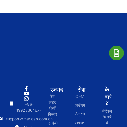
उत्पाद
सेवा
के
बारे
रेड
OEM
लाइट
में
+86-
ओडीएम
थेरेपी
19928364677
मेरिकन
विक्रेता
बिस्तर
के बारे
support@merican.com.cn
सहायता
एलईडी
में