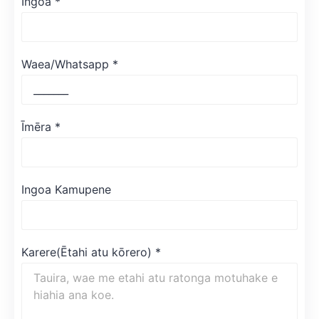
Ingoa
*
Waea/Whatsapp
*
Īmēra
*
Ingoa Kamupene
Karere(Ētahi atu kōrero)
*