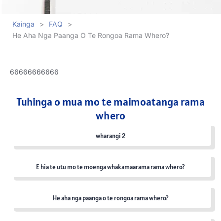
Kainga
>
FAQ
>
He Aha Nga Paanga O Te Rongoa Rama Whero?
66666666666
Tuhinga o mua mo te maimoatanga rama
whero
wharangi 2
E hia te utu mo te moenga whakamaarama rama whero?
He aha nga paanga o te rongoa rama whero?