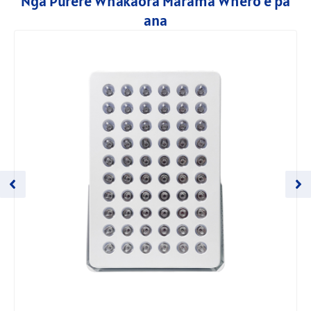
Nga Pūrere Whakaora Marama Whero e pa
ana