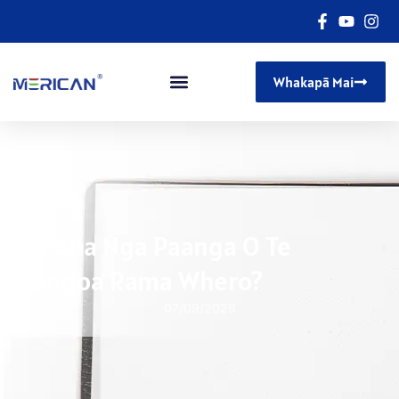
Whakapā Mai
He Aha Nga Paanga O Te
Rongoa Rama Whero?
07/09/2026