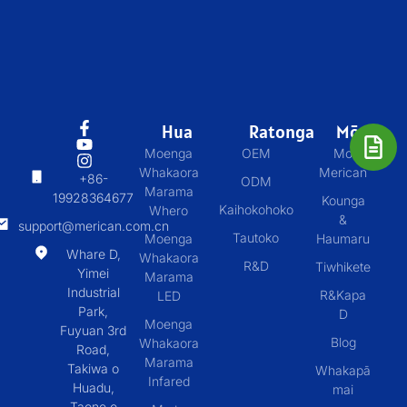
Hua
Ratonga
Mō
Moenga
OEM
Mo
Whakaora
Merican
+86-
ODM
Marama
19928364677
Kounga
Kaihokohoko
Whero
&
support@merican.com.cn
Tautoko
Moenga
Haumaru
Whare D,
Whakaora
R&D
Tiwhikete
Yimei
Marama
Industrial
R&Kapa
LED
Park,
D
Moenga
Fuyuan 3rd
Blog
Whakaora
Road,
Marama
Takiwa o
Whakapā
Infared
Huadu,
mai
Taone o