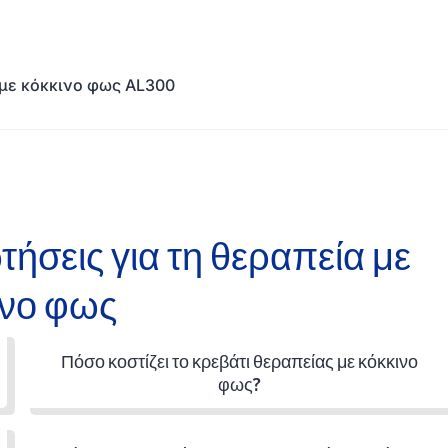
με κόκκινο φως AL300
ήσεις για τη θεραπεία με
ινο φως
Πόσο κοστίζει το κρεβάτι θεραπείας με κόκκινο
φως?