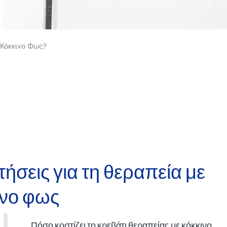
Κόκκινο Φως?
ήσεις για τη θεραπεία με
ινο φως
Πόσο κοστίζει το κρεβάτι θεραπείας με κόκκινο