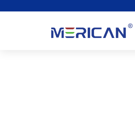
Υπάρχουν Παρενέργειε
Κόκκινο Φως?
0