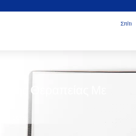
Σπίτι
ς Της Θεραπείας Με
7/09/2026