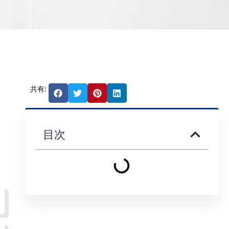
共有:
目次