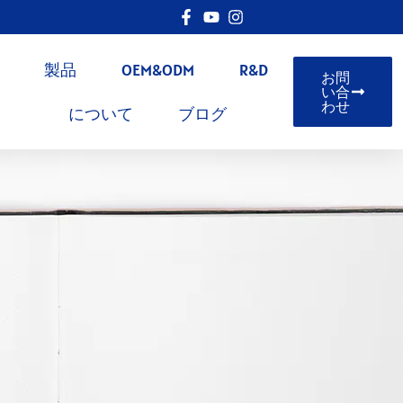
製品
OEM&ODM
R&D
お問
い合
わせ
について
ブログ