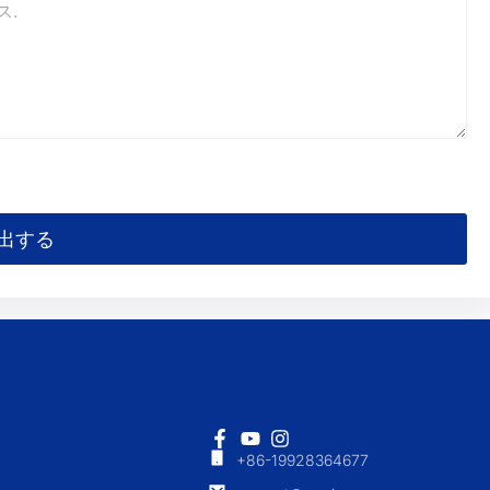
出する
+86-19928364677