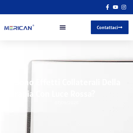
Contattaci
Ci Sono Effetti Collaterali Della
Terapia Con Luce Rossa?
07/09/2026