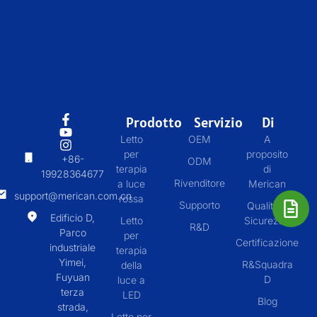
Prodotto
Servizio
Di
Letto
OEM
A
per
proposito
+86-
ODM
terapia
di
19928364677
Rivenditore
a luce
Merican
support@merican.com.cn
rossa
Supporto
Qualità &
Edificio D,
Letto
Sicurezza
R&D
Parco
per
Certificazione
industriale
terapia
Yimei,
R&Squadra
della
Fuyuan
D
luce a
terza
LED
Blog
strada,
Letto per