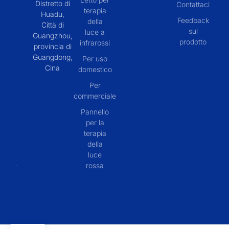
Distretto di
Contattaci
terapia
Huadu,
Feedback
della
Città di
sul
luce a
Guangzhou,
prodotto
infrarossi
provincia di
Guangdong,
Per uso
Cina
domestico
Per
commerciale
Pannello
per la
terapia
della
luce
rossa