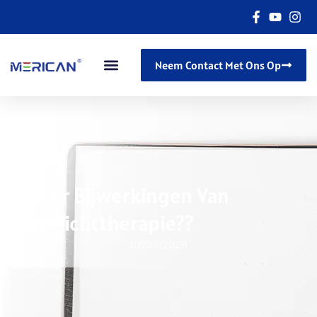
Neem Contact Met Ons Op
Zijn Er Bijwerkingen Van
Roodlichttherapie??
07/09/2026