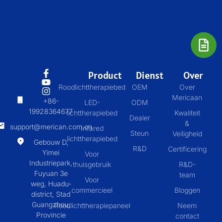
Product
Dienst
Over
Roodlichttherapiebed
OEM
Over
Mericaan
+86-
LED-
ODM
19928364677
lichttherapiebed
Kwaliteit
Dealer
&
support@merican.com.cn
Infared
Steun
Veiligheid
lichttherapiebed
Gebouw D,
R&D
Certificering
Yimei
Voor
Industriepark,
thuisgebruik
R&D-
Fuyuan 3e
team
Voor
weg, Huadu-
commercieel
Bloggen
district, Stad
Guangzhou,
Roodlichttherapiepaneel
Neem
Provincie
contact