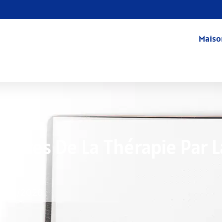
Maiso
ndaires De La Thérapie Par L
7/09/2026