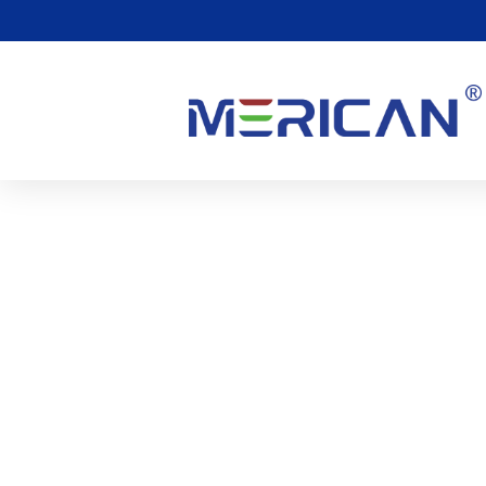
Y A-T-Il Des Effets Seco
Lumière Rouge?
0