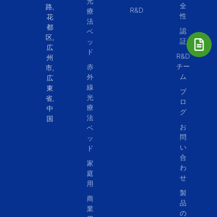
光
全
路,
R&D
療
性
花
法
都
認
ベ
区,
証
ッ
広
ド
R&D
州
チー
赤
市,
ム
外
広
線
東
ブ
光
省,
ロ
療
中
グ
法
国
お
ベ
問
ッ
い
ド
合
家
わ
庭
せ
用
製
商
品
業
の