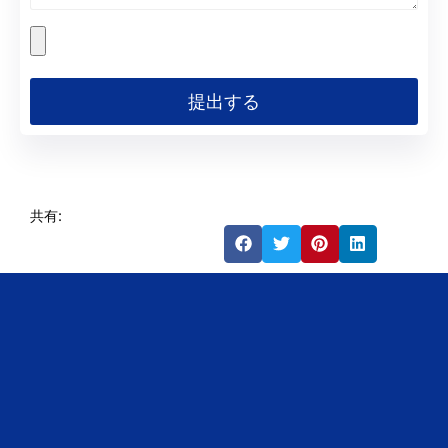
提出する
共有: