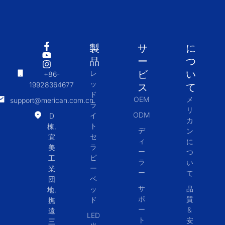
製
サ
に
品
ー
つ
ビ
い
レ
+86-
ッ
19928364677
ス
て
ド
OEM
メ
support@merican.com.cn
ラ
リ
ODM
イ
D
カ
ト
棟,
デ
ン
セ
宜
ィ
に
ラ
美
ー
つ
ピ
工
ラ
い
ー
業
ー
て
ベ
団
サ
品
ッ
地,
ポ
質
ド
撫
ー
&
遠
LED
ト
安
三