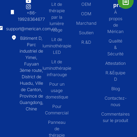
propos
Lit de
OEM
thérapie
À
+86-
ODM
par la
propos
19928364677
Marchand
lumière
de
support@merican.com.cn
rouge
Mérican
Soutien
Bâtiment D,
Lit de
Qualité
R.&D
Parc
luminothérapie
&
industriel de
LED
Sécurité
Yimei,
Lit de
Attestation
Fuyuan
luminothérapie
3ème route,
R.&Équipe
infrarouge
District de
D
Huadu, Ville
Pour un
Blog
de Canton,
usage
Province de
domestique
Contactez-
Guangdong,
nous
Pour
Chine
Commercial
Commentaires
sur le produit
Panneau
de
thérapie