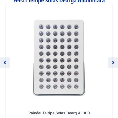
Feistí Teiripe Solas Dearga Gaolmhara
Painéal Teiripe Solas Dearg AL300