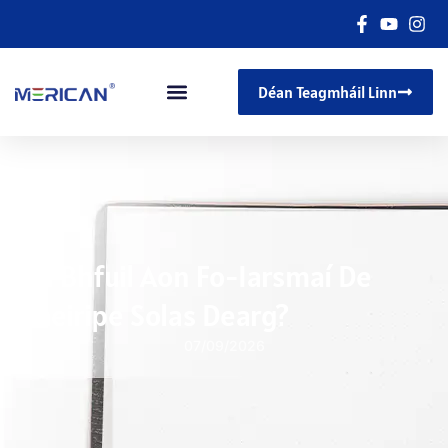
Déan Teagmháil Linn
An Bhfuil Aon Fo-Iarsmaí De
Theiripe Solas Dearg?
07/09/2026