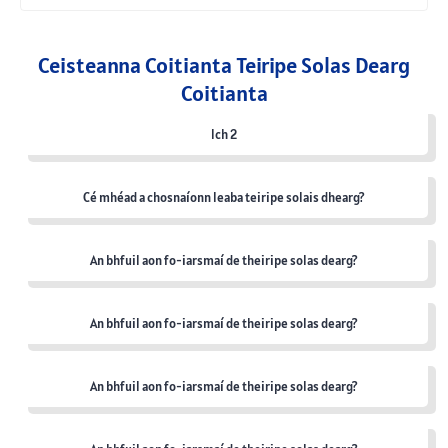
Ceisteanna Coitianta Teiripe Solas Dearg
Coitianta
lch 2
Cé mhéad a chosnaíonn leaba teiripe solais dhearg?
An bhfuil aon fo-iarsmaí de theiripe solas dearg?
An bhfuil aon fo-iarsmaí de theiripe solas dearg?
An bhfuil aon fo-iarsmaí de theiripe solas dearg?