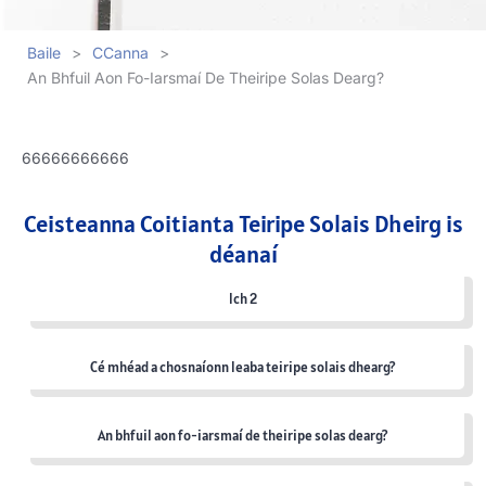
Baile
>
CCanna
>
An Bhfuil Aon Fo-Iarsmaí De Theiripe Solas Dearg?
66666666666
Ceisteanna Coitianta Teiripe Solais Dheirg is
déanaí
lch 2
Cé mhéad a chosnaíonn leaba teiripe solais dhearg?
An bhfuil aon fo-iarsmaí de theiripe solas dearg?