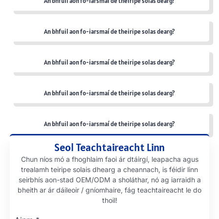
An bhfuil aon fo-iarsmaí de theiripe solas dearg?
An bhfuil aon fo-iarsmaí de theiripe solas dearg?
An bhfuil aon fo-iarsmaí de theiripe solas dearg?
An bhfuil aon fo-iarsmaí de theiripe solas dearg?
An bhfuil aon fo-iarsmaí de theiripe solas dearg?
Seol Teachtaireacht Linn
Chun níos mó a fhoghlaim faoi ár dtáirgí, leapacha agus
trealamh teiripe solais dhearg a cheannach, is féidir linn
seirbhís aon-stad OEM/ODM a sholáthar, nó ag iarraidh a
bheith ar ár dáileoir / gníomhaire, fág teachtaireacht le do
thoil!