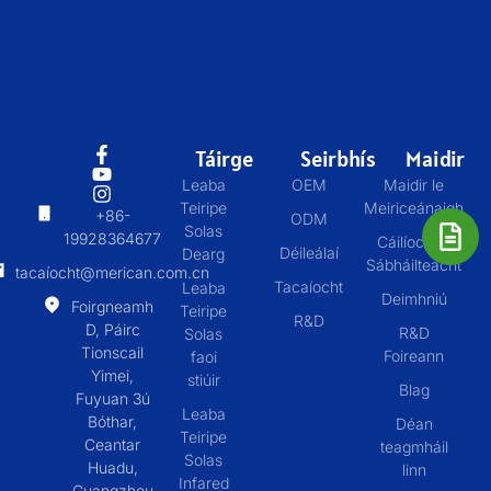
Táirge
Seirbhís
Maidir
Leaba
OEM
Maidir le
Teiripe
Meiriceánaigh
+86-
ODM
Solas
19928364677
Cáilíocht &
Déileálaí
Dearg
Sábháilteacht
tacaíocht@merican.com.cn
Tacaíocht
Leaba
Deimhniú
Foirgneamh
Teiripe
R&D
D, Páirc
R&D
Solas
Tionscail
Foireann
faoi
Yimei,
stiúir
Blag
Fuyuan 3ú
Leaba
Bóthar,
Déan
Teiripe
Ceantar
teagmháil
Solas
Huadu,
linn
Infared
Guangzhou