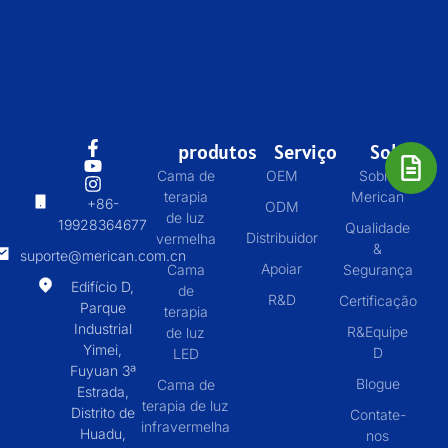
produtos
Serviço
Sobre
Cama de
OEM
Sobre
terapia
Merican
+86-
ODM
de luz
19928364677
Qualidade
Distribuidor
vermelha
&
suporte@merican.com.cn
Apoiar
Cama
Segurança
Edifício D,
de
R&D
Certificação
Parque
terapia
Industrial
R&Equipe
de luz
Yimei,
D
LED
Fuyuan 3ª
Blogue
Cama de
Estrada,
terapia de luz
Distrito de
Contate-
infravermelha
Huadu,
nos