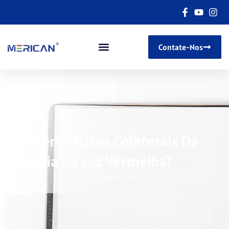
Contate-Nos
Existem Efeitos Colaterais Da
Terapia Da Luz Vermelha?
07/09/2026