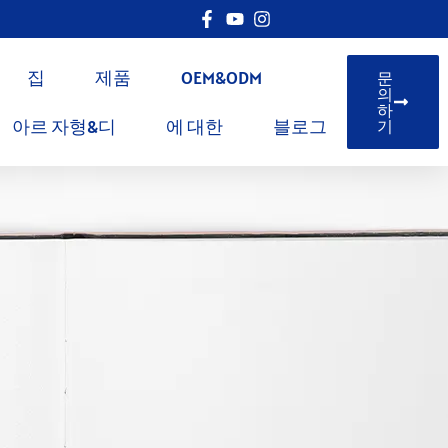
집
제품
OEM&ODM
문
의
하
아르 자형&디
에 대한
블로그
기