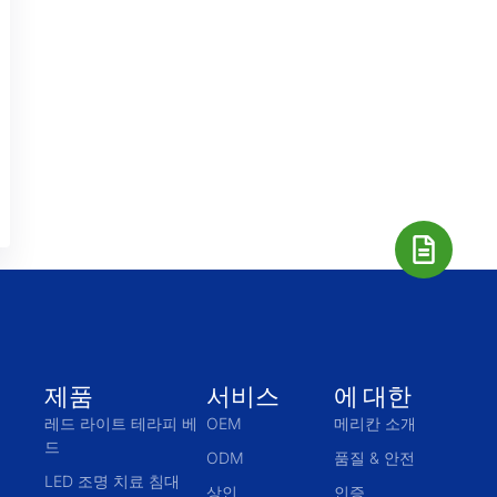
제품
서비스
에 대한
레드 라이트 테라피 베
OEM
메리칸 소개
드
ODM
품질 & 안전
LED 조명 치료 침대
상인
인증