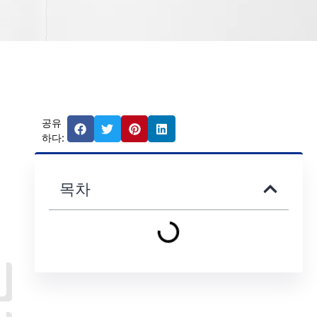
공유
하다:
목차