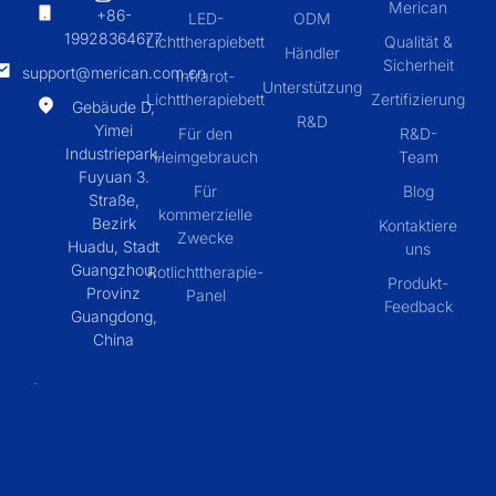
Merican
+86-
LED-
ODM
19928364677
Lichttherapiebett
Qualität &
Händler
Sicherheit
support@merican.com.cn
Infrarot-
Unterstützung
Lichttherapiebett
Zertifizierung
Gebäude D,
R&D
Yimei
Für den
R&D-
Industriepark,
Heimgebrauch
Team
Fuyuan 3.
Für
Blog
Straße,
kommerzielle
Bezirk
Kontaktiere
Zwecke
Huadu, Stadt
uns
Guangzhou,
Rotlichttherapie-
Produkt-
Provinz
Panel
Feedback
Guangdong,
China