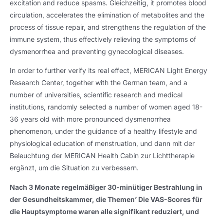
excitation and reduce spasms
. Gleichzeitig,
it promotes blood
circulation
,
accelerates the elimination of metabolites and the
process of tissue repair
,
and strengthens the regulation of the
immune system
,
thus effectively relieving the symptoms of
dysmenorrhea and preventing gynecological diseases
.
In order to further verify its real effect
,
MERICAN Light Energy
Research Center
,
together with the German team
,
and a
number of universities
,
scientific research and medical
institutions
,
randomly selected a number of women aged
18-
36
years old with more pronounced dysmenorrhea
phenomenon
,
under the guidance of a healthy lifestyle and
physiological education of menstruation
, und dann mit der
Beleuchtung der MERICAN Health Cabin zur Lichttherapie
ergänzt, um die Situation zu verbessern.
Nach 3 Monate regelmäßiger 30-minütiger Bestrahlung in
der Gesundheitskammer, die Themen’ Die VAS-Scores für
die Hauptsymptome waren alle signifikant reduziert, und