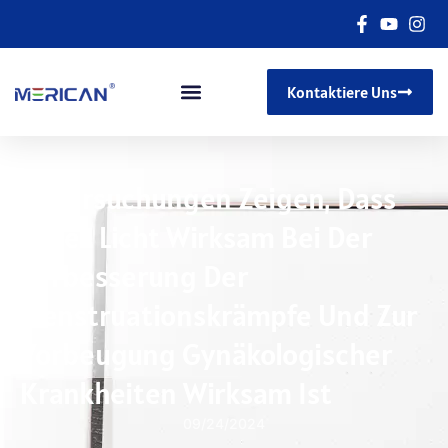
Kontaktiere Uns
Untersuchungen Zeigen, Dass
Rotes Licht Wirksam Bei Der
Verbesserung Der
Menstruationskrämpfe Und Zur
Vorbeugung Gynäkologischer
Krankheiten Wirksam Ist
09/24/2024