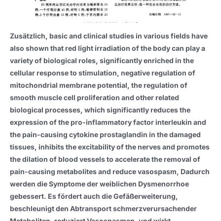
Zusätzlich,
basic and clinical studies in various fields have
also shown that red light irradiation of the body can play a
variety of biological roles
,
significantly enriched in the
cellular response to stimulation
,
negative regulation of
mitochondrial membrane potential
,
the regulation of
smooth muscle cell proliferation and other related
biological processes
,
which significantly reduces the
expression of the pro-inflammatory factor interleukin and
the pain-causing cytokine prostaglandin in the damaged
tissues
,
inhibits the excitability of the nerves and promotes
the dilation of blood vessels to accelerate the removal of
pain-causing metabolites and reduce vasospasm
, Dadurch
werden die Symptome der weiblichen Dysmenorrhoe
gebessert. Es fördert auch die Gefäßerweiterung,
beschleunigt den Abtransport schmerzverursachender
Metaboliten, reduziert Vasospasmen, und wirkt