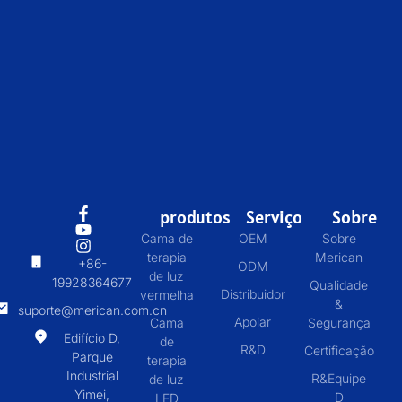
produtos
Serviço
Sobre
Cama de
OEM
Sobre
terapia
Merican
+86-
ODM
de luz
19928364677
Qualidade
Distribuidor
vermelha
&
suporte@merican.com.cn
Apoiar
Cama
Segurança
Edifício D,
de
R&D
Certificação
Parque
terapia
Industrial
R&Equipe
de luz
Yimei,
D
LED