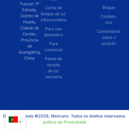
Fuyuan 3ª
Blogue
Cama de
Estrada,
terapia de luz
Distrito de
Contate-
infravermelha
Huadu,
nos
Cidade de
Para uso
Comentários
Cantão,
doméstico
sobre o
Província
produto
Para
de
comercial
Guangdong,
China
Painel de
terapia
de luz
vermelha
Direitos autorais ©2026, Mericano. Todos os direitos reservados.
política de Privacidade