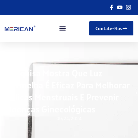
Contate-Nos
Pesquisa Mostra Que Luz
Vermelha É Eficaz Para Melhorar
Cólicas Menstruais E Prevenir
Doenças Ginecológicas
09/24/2024