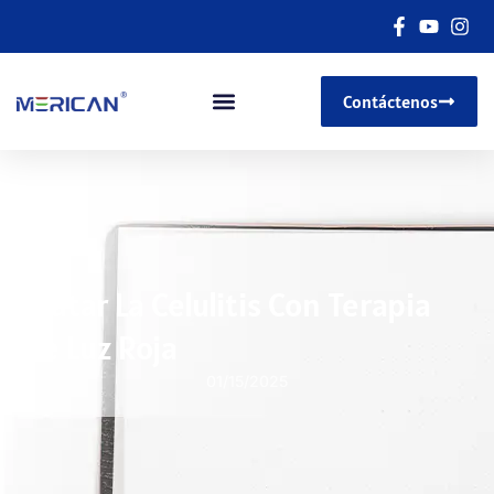
Contáctenos
Tratar La Celulitis Con Terapia
De Luz Roja
01/15/2025