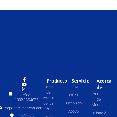
Producto
Servicio
Acerca
de
Cama
OEM
de
Acerca
+86-
ODM
terapia
de
19928364677
Distribuidor
de luz
Mérican
soporte@merican.com.cn
roja
Apoyo
Calidad &
Edificio D,
Cama