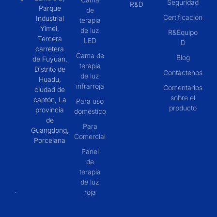
Seguridad
R&D
Parque
de
Certificación
Industrial
terapia
Yimei,
de luz
R&Equipo
Tercera
LED
D
carretera
Cama de
Blog
de Fuyuan,
terapia
Distrito de
Contáctenos
de luz
Huadu,
infrarroja
Comentarios
ciudad de
sobre el
cantón, La
Para uso
producto
provincia
doméstico
de
Para
Guangdong,
Comercial
Porcelana
Panel
de
terapia
de luz
roja