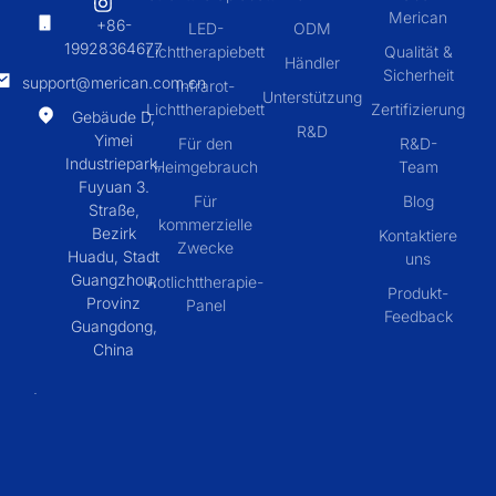
Merican
+86-
LED-
ODM
19928364677
Lichttherapiebett
Qualität &
Händler
Sicherheit
support@merican.com.cn
Infrarot-
Unterstützung
Lichttherapiebett
Zertifizierung
Gebäude D,
R&D
Yimei
Für den
R&D-
Industriepark,
Heimgebrauch
Team
Fuyuan 3.
Für
Blog
Straße,
kommerzielle
Bezirk
Kontaktiere
Zwecke
Huadu, Stadt
uns
Guangzhou,
Rotlichttherapie-
Produkt-
Provinz
Panel
Feedback
Guangdong,
China