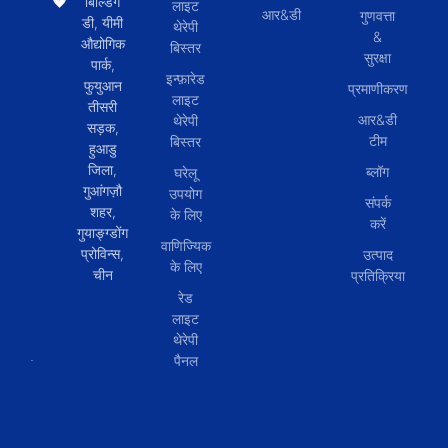
बिल्डिंग
लाइट
आर&डी
गुणवत्ता
डी, यीमी
थेरेपी
&
औद्योगिक
बिस्तर
सुरक्षा
पार्क,
इन्फ़ारेड
फुयुआन
प्रमाणीकरण
लाइट
तीसरी
आर&डी
थेरेपी
सड़क,
टीम
बिस्तर
हुआडु
जिला,
ब्लॉग
घरेलू
गुआंगज़ौ
उपयोग
संपर्क
शहर,
के लिए
करें
गुयाङ्ग्डोंग
वाणिज्यिक
प्रोविन्स,
उत्पाद
के लिए
चीन
प्रतिक्रिया
रेड
लाइट
थेरेपी
पैनल