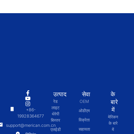
उत्पाद
सेवा
के
बारे
रेड
OEM
लाइट
में
+86-
ओडीएम
थेरेपी
19928364677
मेरिकन
विक्रेता
बिस्तर
के बारे
support@merican.com.cn
सहायता
एलईडी
में