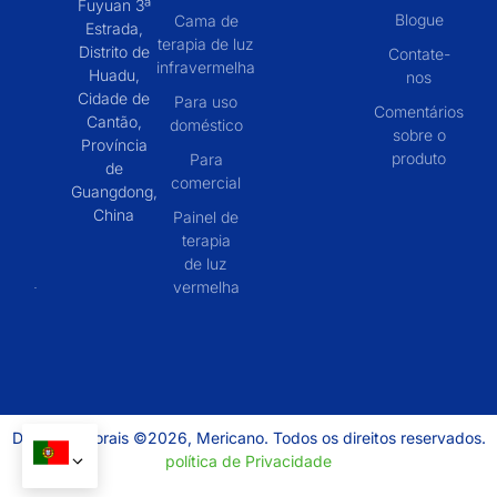
Fuyuan 3ª
Blogue
Cama de
Estrada,
terapia de luz
Distrito de
Contate-
infravermelha
Huadu,
nos
Cidade de
Para uso
Comentários
Cantão,
doméstico
sobre o
Província
produto
Para
de
comercial
Guangdong,
China
Painel de
terapia
de luz
vermelha
Direitos autorais ©2026, Mericano. Todos os direitos reservados.
política de Privacidade