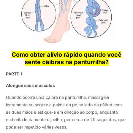
Como obter alívio rápido quando você
sente cãibras na panturrilha?
PARTE.1
Alongue seus músculos
Quando ocorre uma cãibra na panturrilha, massageie
lentamente ou segure a palma do pé no lado da cãibra com
as duas mãos e estique-a em direção ao corpo, enquanto
endireita lentamente o joelho, por cerca de 20 segundos, que
pode ser repetido várias vezes.