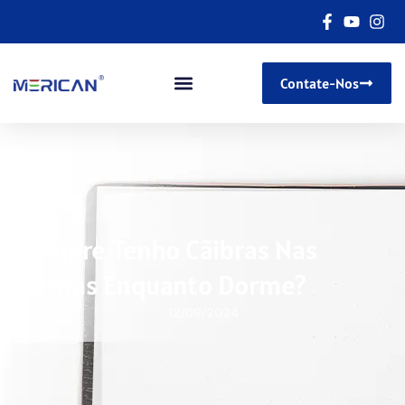
Contate-Nos
Sempre Tenho Cãibras Nas
Pernas Enquanto Dorme?
12/09/2024