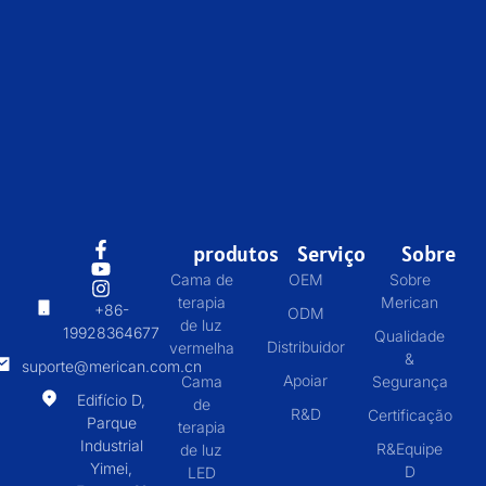
produtos
Serviço
Sobre
Cama de
OEM
Sobre
terapia
Merican
+86-
ODM
de luz
19928364677
Qualidade
Distribuidor
vermelha
&
suporte@merican.com.cn
Apoiar
Cama
Segurança
Edifício D,
de
R&D
Certificação
Parque
terapia
Industrial
R&Equipe
de luz
Yimei,
D
LED