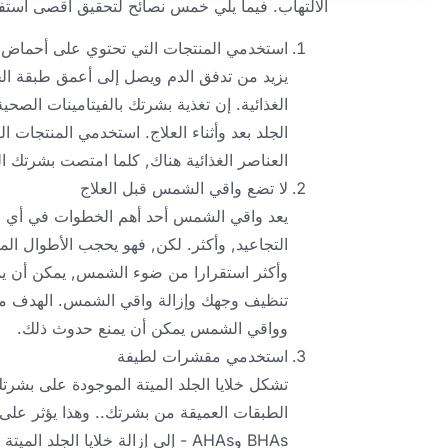
الالتهاب. فيما يلي خمس نصائح لتحقيق أقصى استفاد
استخدمي المنتجات التي تحتوي على أحماض الس
يزيد من تدفق الدم ويصل إلى أعمق طبقة ال
الغذائية. إن تغذية بشرتك بالفيتامينات الصحية
الجلد بعد وأثناء العلاج. استخدمي المنتجات ال
العناصر الغذائية هناك, كلما امتصت بشرتك المز
لا تضع واقي الشمس قبل العلاج
يعد واقي الشمس أحد أهم الخطوات في أي رو
التجاعيد, وأكثر. لكن, فهو يحجب الأطوال الم
وأكثر استقرارا من ضوء الشمس, يمكن أن يمن
تنظيف وجهك وإزالة واقي الشمس. الهدف من 
وواقي الشمس يمكن أن يمنع حدوث ذلك.
استخدمي مقشرات لطيفة
تشكل خلايا الجلد الميتة الموجودة على بشر
الطبقات العميقة من بشرتك.. وهذا يؤثر على 
BHAs وAHAs - إلى إزالة خلايا ال