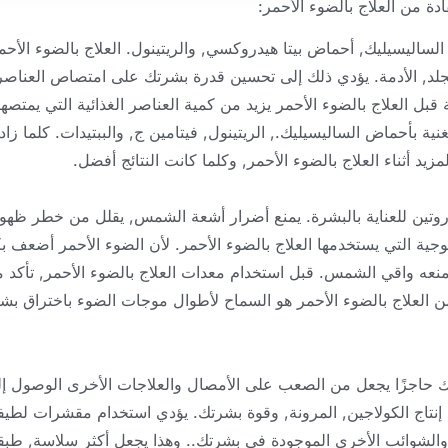
ة من العلاج بالضوء الأحمر:
اليسيليك, أحماض بيتا هيدروكسي, والريتينول. العلاج بالضوء الأحم
جلد, الأدمة. يؤدي ذلك إلى تحسين قدرة بشرتك على امتصاص العناصر
 قبل العلاج بالضوء الأحمر يزيد من كمية العناصر الغذائية التي يمتصها
غنية بأحماض الساليسيليك., الريتينول, فيتامين ج, والببتيدات. كلما زاد
يد أثناء العلاج بالضوء الأحمر, وكلما كانت النتائج أفضل.
تين للعناية بالبشرة. يمنع أضرار أشعة الشمس, يقلل من خطر ظهو
وجية التي يستخدمها العلاج بالضوء الأحمر. لأن الضوء الأحمر أضعف بك
عه واقي الشمس. قبل استخدام معدات العلاج بالضوء الأحمر, تأكد 
العلاج بالضوء الأحمر هو السماح لأطوال موجات الضوء باختراق بشر
تك حاجزًا يجعل من الصعب على الأمصال والعلاجات الأخرى الوصول إ
إنتاج الكولاجين, المرونة, وقوة بشرتك. يؤدي استخدام مقشرات لطيف
جلد الميتة والشوائب الأخرى الموجودة في بشرتك.. وهذا يجعل أكثر سلاسة, طبق