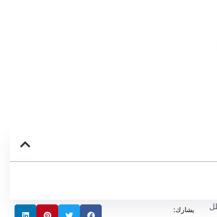
لل
يشارك: