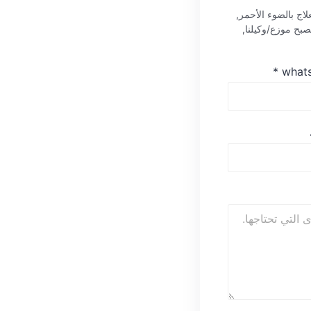
اج بالضوء الأحمر,
أو تريد أن تصبح موزع/وكيلنا,
*