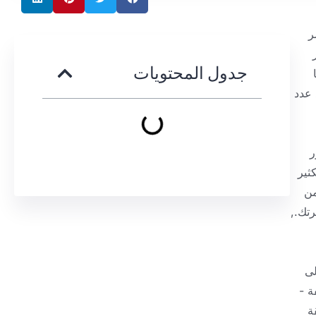
ر
جدول المحتويات
 عدد
ر
ثير
من
تك.,
لى
ة -
ة