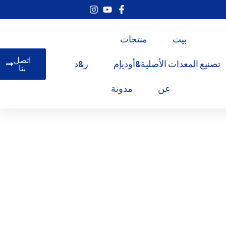
بيت
منتجات
اتصل
تصنيع المعدات الأصلية&أوديإم
ر&د
بنا
عن
مدونة