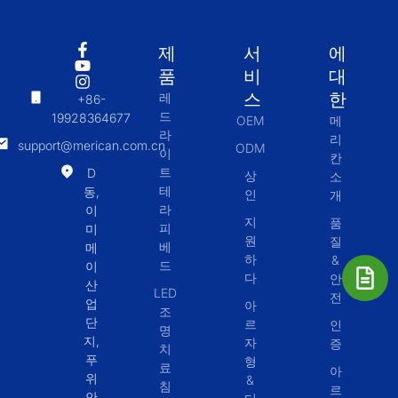
제
서
에
품
비
대
스
한
레
+86-
드
19928364677
OEM
메
라
리
support@merican.com.cn
ODM
이
칸
트
D
상
소
테
동,
인
개
라
이
지
품
피
미
원
질
베
메
하
&
드
이
다
안
산
LED
전
업
아
조
단
르
인
명
지,
자
증
치
푸
형
료
아
위
&
침
르
안