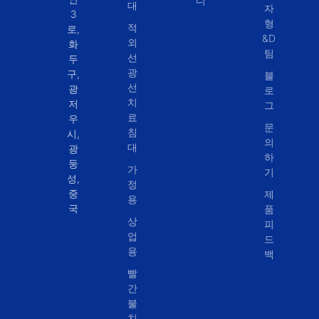
디
대
자
3
형
적
로,
&D
외
화
팀
선
두
광
구,
블
선
광
로
치
저
그
료
우
문
침
시,
의
대
광
하
둥
가
기
성,
정
중
제
용
국
품
상
피
업
드
용
백
빨
간
불
치