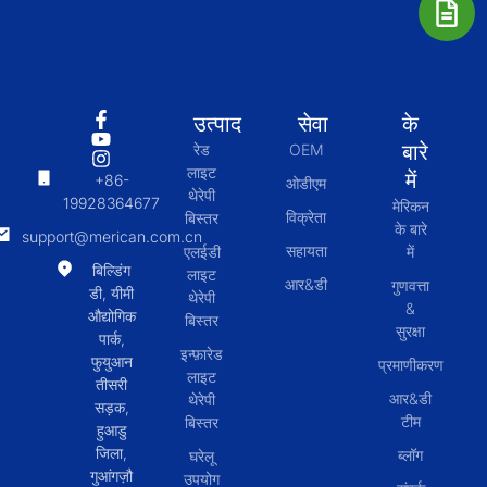
उत्पाद
सेवा
के
बारे
रेड
OEM
लाइट
में
+86-
ओडीएम
थेरेपी
19928364677
मेरिकन
विक्रेता
बिस्तर
के बारे
support@merican.com.cn
सहायता
एलईडी
में
बिल्डिंग
लाइट
आर&डी
गुणवत्ता
डी, यीमी
थेरेपी
&
औद्योगिक
बिस्तर
सुरक्षा
पार्क,
इन्फ़ारेड
फुयुआन
प्रमाणीकरण
लाइट
तीसरी
आर&डी
थेरेपी
सड़क,
टीम
बिस्तर
हुआडु
जिला,
ब्लॉग
घरेलू
गुआंगज़ौ
उपयोग