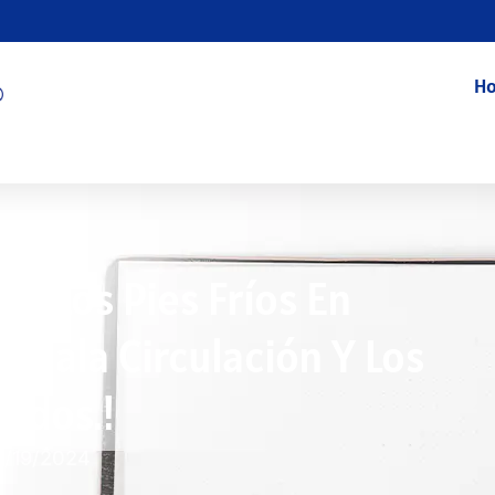
Ho
Y Los Pies Fríos En
a Mala Circulación Y Los
idos.!
2/19/2024