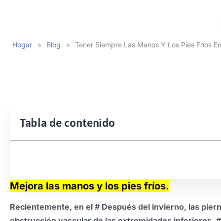
Hogar
>
Blog
>
Tener Siempre Las Manos Y Los Pies Fríos En
Tabla de contenido
Mejora las manos y los pies fríos.
Recientemente, en el # Después del invierno, las pierna
obstrucción vascular de las extremidades inferiores. #