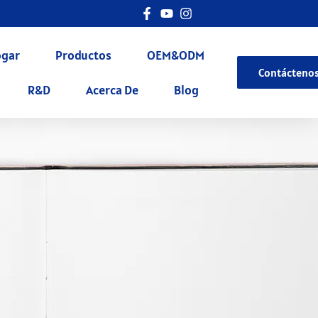
gar
Productos
OEM&ODM
Contácteno
R&D
Acerca De
Blog