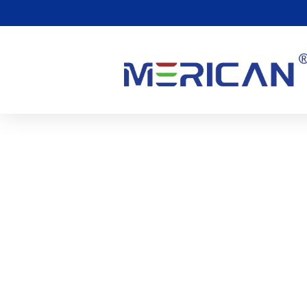
Tener Siempre Las Manos 
Invierno.? Cuidado Con L
Vasos Sanguíneos Obstru
1