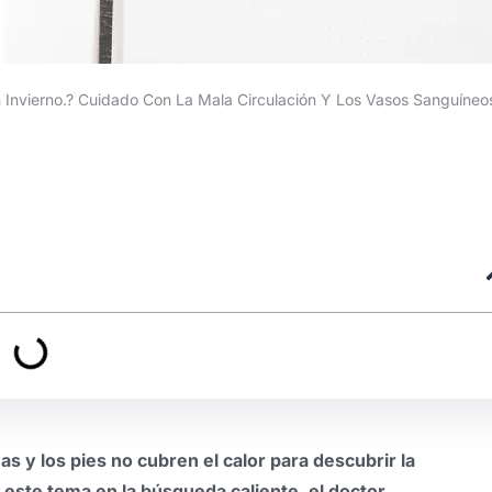
 Invierno.? Cuidado Con La Mala Circulación Y Los Vasos Sanguíneos
s y los pies no cubren el calor para descubrir la
 este tema en la búsqueda caliente, el doctor