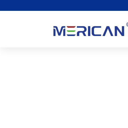
Je Tu Opět Dnavá Sezóna
Můžete Si Také Vzít Červ
Příznaky Nepohodlí
0