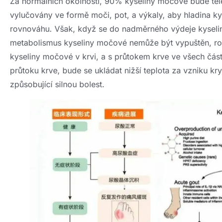
Za normálních okolností, 90% kyseliny močové bude těl
vylučovány ve formě moči, pot, a výkaly, aby hladina k
rovnováhu. Však, když se do nadměrného výdeje kyselin
metabolismus kyseliny močové nemůže být vypuštěn, r
kyseliny močové v krvi, a s průtokem krve ve všech čás
průtoku krve, bude se ukládat nižší teplota za vzniku kr
způsobující silnou bolest.