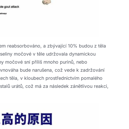
em reabsorbováno, a zbývající 10% budou z těla
yseliny močové v těle udržovala dynamickou
y močové sní příliš mnoho purinů, nebo
ovnováha bude narušena, což vede k zadržování
tech těla, v kloubech prostřednictvím pomalého
stalů urátů, což má za následek zánětlivou reakci,