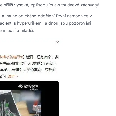
 příliš vysoká, způsobující akutní dnavé záchvaty!
o a imunologického oddělení První nemocnice v
pacienti s hyperurikémií a dnou jsou pozorováni
e mladší a mladší.