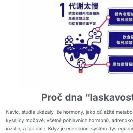
Proč dna “laskavos
Navíc, studie ukázaly, že hormony, jako důležité metaboli
kyseliny močové, včetně pohlavních hormonů, adrenokor
inzulín, a tak dále. Když je endokrinní systém dysregul