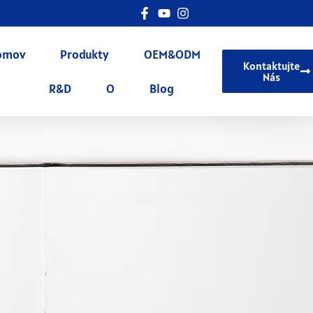
omov
Produkty
OEM&ODM
Kontaktujte
Nás
R&D
O
Blog