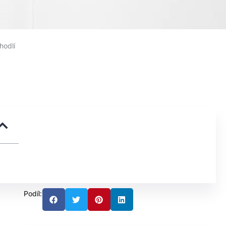
hodlí
Podíl: