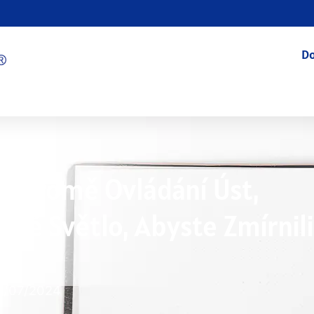
D
! Kromě Ovládání Úst,
ené Světlo, Abyste Zmírnili
8/07/2024