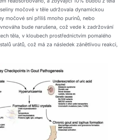
em reabsorbováno, a zbývající 10% budou z těla
yseliny močové v těle udržovala dynamickou
y močové sní příliš mnoho purinů, nebo
ovnováha bude narušena, což vede k zadržování
tech těla, v kloubech prostřednictvím pomalého
ystalů urátů, což má za následek zánětlivou reakci,