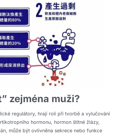
t” zejména muži?
cké regulátory, hrají roli při tvorbě a vylučování
tikotropního hormonu, hormon štítné žlázy,
ován, může být ovlivněna sekrece nebo funkce