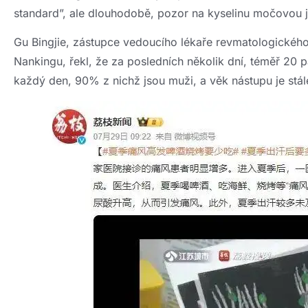
standard”, ale dlouhodobě, pozor na kyselinu močovou je
Gu Bingjie, zástupce vedoucího lékaře revmatologickéh
Nankingu, řekl, že za posledních několik dní, téměř 20 
každý den, 90% z nichž jsou muži, a věk nástupu je stál