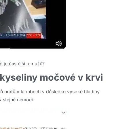
č je častější u mužů?
 kyseliny močové v krvi
ů urátů v kloubech v důsledku vysoké hladiny
y stejné nemoci.