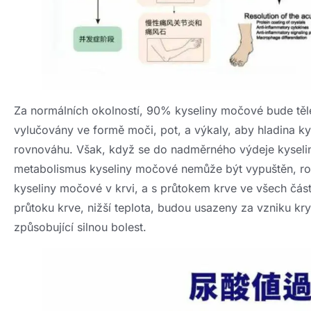
Za normálních okolností, 90% kyseliny močové bude těl
vylučovány ve formě moči, pot, a výkaly, aby hladina k
rovnováhu. Však, když se do nadměrného výdeje kyselin
metabolismus kyseliny močové nemůže být vypuštěn, r
kyseliny močové v krvi, a s průtokem krve ve všech čás
průtoku krve, nižší teplota, budou usazeny za vzniku kry
způsobující silnou bolest.