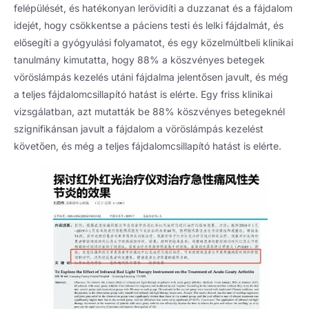
felépülését, és hatékonyan lerövidíti a duzzanat és a fájdalom
idejét, hogy csökkentse a páciens testi és lelki fájdalmát, és
elősegíti a gyógyulási folyamatot, és egy közelmúltbeli klinikai
tanulmány kimutatta, hogy 88% a köszvényes betegek
vöröslámpás kezelés utáni fájdalma jelentősen javult, és még
a teljes fájdalomcsillapító hatást is elérte. Egy friss klinikai
vizsgálatban, azt mutatták be 88% köszvényes betegeknél
szignifikánsan javult a fájdalom a vöröslámpás kezelést
követően, és még a teljes fájdalomcsillapító hatást is elérte.