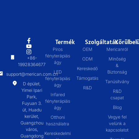
Termék
Szolgáltatás
Körülbelü
Piros
OEM
Mericanról
fényterápiás
+86-
ODM
Minőség
ágy
19928364677
&
Kereskedő
LED
Biztonság
support@merican.com.cn
Támogatás
fényterápiás
Tanúsítvány
D épület,
ágy
R&D
Yimei Ipari
R&D
Infared
Park,
csapat
fényterápiás
Fuyuan 3.
Blog
ágy
út, Huadu
kerület,
Vegye fel
Otthoni
Guangzhou
velünk a
használatra
város,
kapcsolatot
Kereskedelmi
Guangdong