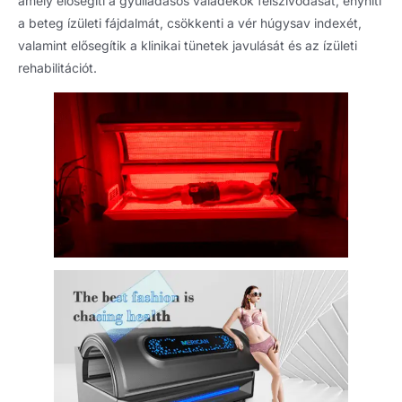
amely elősegíti a gyulladásos váladékok felszívódását, enyhíti
a beteg ízületi fájdalmát, csökkenti a vér húgysav indexét,
valamint elősegítik a klinikai tünetek javulását és az ízületi
rehabilitációt.