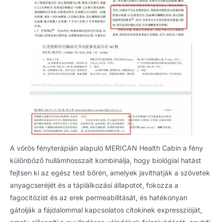
A vörös fényterápián alapuló MERICAN Health Cabin a fény
különböző hullámhosszait kombinálja, hogy biológiai hatást
fejtsen ki az egész test bőrén, amelyek javíthatják a szövetek
anyagcseréjét és a táplálkozási állapotot, fokozza a
fagocitózist és az erek permeabilitását, és hatékonyan
gátolják a fájdalommal kapcsolatos citokinek expresszióját,