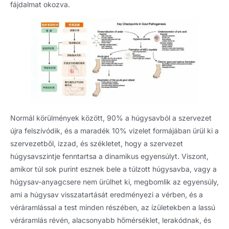
fájdalmat okozva.
Normál körülmények között, 90% a húgysavból a szervezet
újra felszívódik, és a maradék 10% vizelet formájában ürül ki a
szervezetből, izzad, és székletet, hogy a szervezet
húgysavszintje fenntartsa a dinamikus egyensúlyt. Viszont,
amikor túl sok purint esznek bele a túlzott húgysavba, vagy a
húgysav-anyagcsere nem ürülhet ki, megbomlik az egyensúly,
ami a húgysav visszatartását eredményezi a vérben, és a
véráramlással a test minden részében, az ízületekben a lassú
véráramlás révén, alacsonyabb hőmérséklet, lerakódnak, és