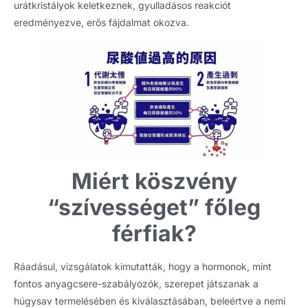
urátkristályok keletkeznek, gyulladásos reakciót
eredményezve, erős fájdalmat okozva.
Miért köszvény
“szívességet” főleg
férfiak?
Ráadásul, vizsgálatok kimutatták, hogy a hormonok, mint
fontos anyagcsere-szabályozók, szerepet játszanak a
húgysav termelésében és kiválasztásában, beleértve a nemi