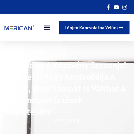
Lépjen Kapcsolatba Velünk
Megint Itt A Köszvény Szezonja!
Amellett, Hogy Kontrollálja A
Száját, Piros Lámpát Is Válthat A
Kellemetlen Érzések
Enyhítésére
08/07/2024