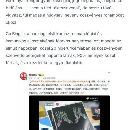
Forró nyár, tenger gyümölcsei grill, jéghideg italok, a légkondi
befújása …… nem a tiéd “életszínvonal”, de hosszú távú,
vigyázz, túl magas a húgysav, heveny köszvényes rohamokat
okoz!
Gu Bingjie, a nankingi első kórház reumatológiai és
immunológiai osztályának főorvos-helyettese, ezt mondta az
elmúlt napokban, közel 20 hiperurikémiában és köszvényben
szenvedő betegeket naponta látnak, 90% amelyek közül
férfiak, és a kezdet kora egyre fiatalabb.