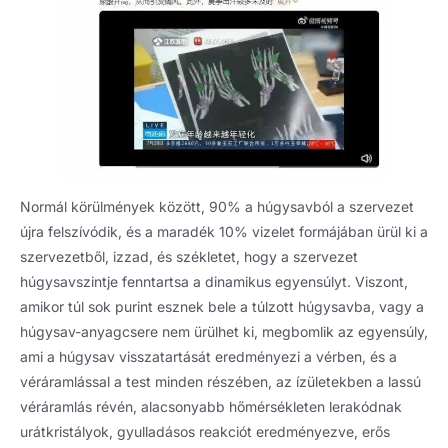
Normál körülmények között, 90% a húgysavból a szervezet
újra felszívódik, és a maradék 10% vizelet formájában ürül ki a
szervezetből, izzad, és székletet, hogy a szervezet
húgysavszintje fenntartsa a dinamikus egyensúlyt. Viszont,
amikor túl sok purint esznek bele a túlzott húgysavba, vagy a
húgysav-anyagcsere nem ürülhet ki, megbomlik az egyensúly,
ami a húgysav visszatartását eredményezi a vérben, és a
véráramlással a test minden részében, az ízületekben a lassú
véráramlás révén, alacsonyabb hőmérsékleten lerakódnak
urátkristályok, gyulladásos reakciót eredményezve, erős