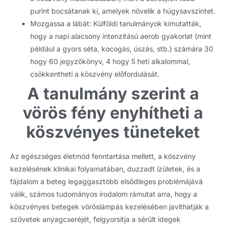
purint bocsátanak ki, amelyek növelik a húgysavszintet.
Mozgassa a lábát: Külföldi tanulmányok kimutatták,
hogy a napi alacsony intenzitású aerob gyakorlat (mint
például a gyors séta, kocogás, úszás, stb.) számára 30
hogy 60 jegyzőkönyv, 4 hogy 5 heti alkalommal,
csökkentheti a köszvény előfordulását.
A tanulmány szerint a
vörös fény enyhítheti a
köszvényes tüneteket
Az egészséges életmód fenntartása mellett, a köszvény
kezelésének klinikai folyamatában, duzzadt ízületek, és a
fájdalom a beteg legaggasztóbb elsődleges problémájává
válik, számos tudományos irodalom rámutat arra, hogy a
köszvényes betegek vöröslámpás kezelésében javíthatják a
szövetek anyagcseréjét, felgyorsítja a sérült idegek