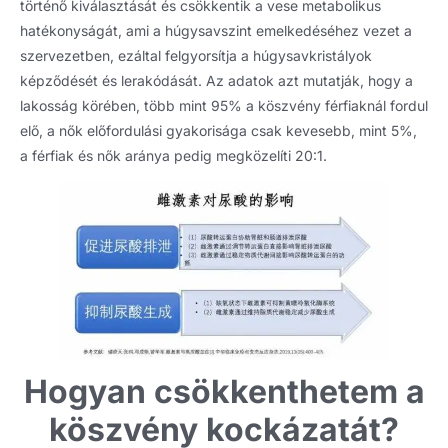
történő kiválasztását és csökkentik a vese metabolikus
hatékonyságát, ami a húgysavszint emelkedéséhez vezet a
szervezetben, ezáltal felgyorsítja a húgysavkristályok
képződését és lerakódását. Az adatok azt mutatják, hogy a
lakosság körében, több mint 95% a köszvény férfiaknál fordul
elő, a nők előfordulási gyakorisága csak kevesebb, mint 5%,
a férfiak és nők aránya pedig megközelíti 20:1.
Hogyan csökkenthetem a
köszvény kockázatát?