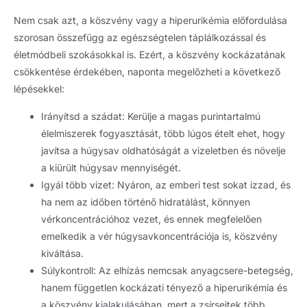
Nem csak azt, a köszvény vagy a hiperurikémia előfordulása
szorosan összefügg az egészségtelen táplálkozással és
életmódbeli szokásokkal is. Ezért, a köszvény kockázatának
csökkentése érdekében, naponta megelőzheti a következő
lépésekkel:
Irányítsd a szádat: Kerülje a magas purintartalmú
élelmiszerek fogyasztását, több lúgos ételt ehet, hogy
javítsa a húgysav oldhatóságát a vizeletben és növelje
a kiürült húgysav mennyiségét.
Igyál több vizet: Nyáron, az emberi test sokat izzad, és
ha nem az időben történő hidratálást, könnyen
vérkoncentrációhoz vezet, és ennek megfelelően
emelkedik a vér húgysavkoncentrációja is, köszvény
kiváltása.
Súlykontroll: Az elhízás nemcsak anyagcsere-betegség,
hanem független kockázati tényező a hiperurikémia és
a köszvény kialakulásában, mert a zsírsejtek több