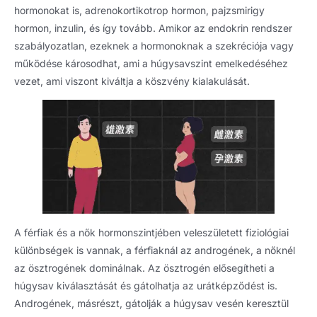
hormonokat is, adrenokortikotrop hormon, pajzsmirigy
hormon, inzulin, és így tovább. Amikor az endokrin rendszer
szabályozatlan, ezeknek a hormonoknak a szekréciója vagy
működése károsodhat, ami a húgysavszint emelkedéséhez
vezet, ami viszont kiváltja a köszvény kialakulását.
A férfiak és a nők hormonszintjében veleszületett fiziológiai
különbségek is vannak, a férfiaknál az androgének, a nőknél
az ösztrogének dominálnak. Az ösztrogén elősegítheti a
húgysav kiválasztását és gátolhatja az urátképződést is.
Androgének, másrészt, gátolják a húgysav vesén keresztül